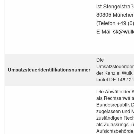
ist Stengelstra
80805 München
(Telefon +49 (
E-Mail
sk@wulk
Die
Umsatzsteueriden
Umsatzsteueridentifikationsnummer
der Kanzlei Wulk
lautet DE 148 / 2
Die Anwälte der 
als Rechtsanwälte
Bundesrepublik 
zugelassen und M
zuständigen Rec
als Zulassungs- 
Aufsichtsbehörde