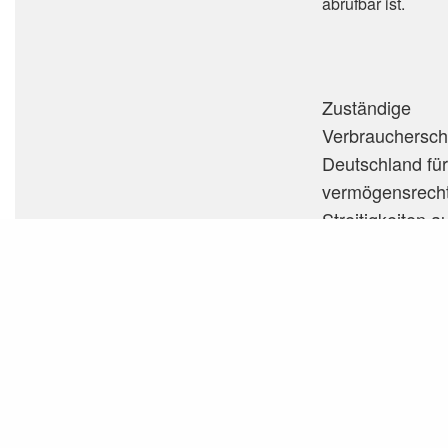
abrufbar ist.
Zuständige
Verbraucherschl
Deutschland fü
vermögensrecht
Streitigkeiten 
Mandatsverhältn
Online-Streitbeilegung und
Verbraucherstreitbeilegung
Schlichtungsste
Rechtsanwaltsc
Grünstraße 17, 
www.schlichtung
rechtsanwaltsch